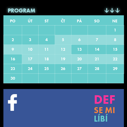
PROGRAM
PO
ÚT
ST
ČT
PÁ
SO
NE
1
2
3
4
5
6
7
8
9
10
11
12
13
14
15
16
17
18
19
20
21
22
23
24
25
26
27
28
29
30
DEF
SE MI
LÍBÍ