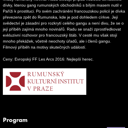
dívky, kterou gang rumunských obchodníků s bílým masem nutil v
Paříži k prostituci. Po svém zachránění francouzskou policií je dívka
převezena zpět do Rumunska, kde je pod dohledem církve. Její
svědectví je zásadní pro rozkrytí celého gangu a není divu, že se o
její příběh zajímá mnoho novinářů. Radu se snaží zprostředkovat
exkluzivní rozhovor pro francouzský štáb. V cestě mu však stojí
mnoho překážek, včetně neochoty úřadů, ale i členů gangu.
Filmový příběh na motivy skutečných událostí.
Ceny: Evropský FF Les Arcs 2016: Nejlepší herec.
Program