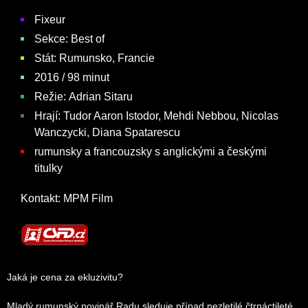
Fixeur
Sekce: Best of
Stát:
Rumunsko, Francie
2016 / 98 minut
Režie:
Adrian Sitaru
Hrají:
Tudor Aaron Istodor, Mehdi Nebbou, Nicolas
Wanczycki, Diana Spatarescu
rumunsky a francouzsky s anglickými a českými
titulky
Kontakt:
MPM Film
Jaká je cena za ekluzivitu?
Mladý rumunský novinář Radu sleduje případ nezletilé čtrnáctileté