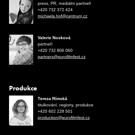
press, PR, mediální partneři
+420 732 372 424
michaela.hof@centrum.cz
Valerie Nosková
partneři
+420 732 806 060
partners@eurofilmfest.cz
Produkce
Tereza Rímská
titulkování, regiony, produkce
+420 602 228 501
production@eurofilmfest.cz