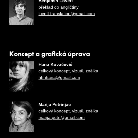
Benjamin Lovett
překlad do angličtiny
lovett.translation@gmail.com
Koncept a grafická úprava
Hana Kovačević
celkový koncept, vizuál, znělka
hhhhana@gmail.com
Marija Petrinjac
celkový koncept, vizuál, znělka
marija.petri@gmail.com