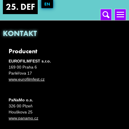
EN
25. DEF
Vyhledávání
Hlavní menu
KONTAKT
Producent
EUROFILMFEST s.r.o.
169 00 Praha 6
Parléřova 17
www.eurofilmfest.cz
PaNaMo o.s.
326 00 Plzeň
Houškova 25
www.panamo.cz