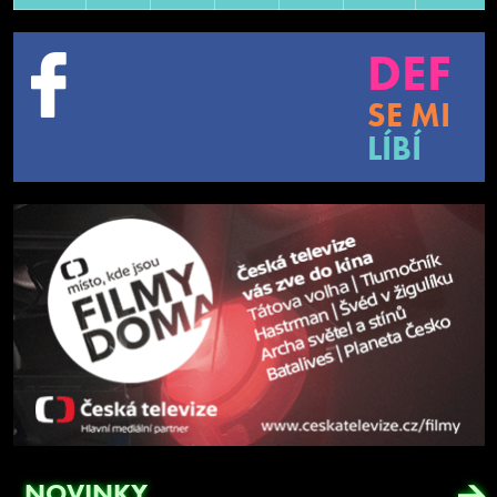
DEF
SE MI
LÍBÍ
NOVINKY