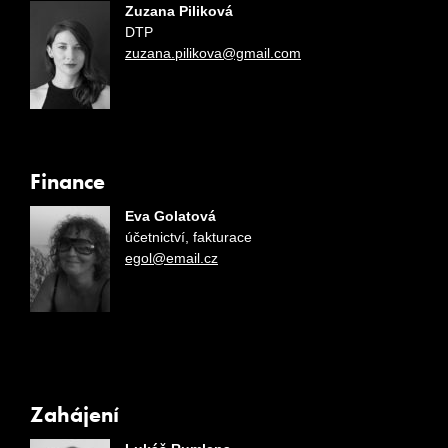
Zuzana Piliková
DTP
zuzana.pilikova@gmail.com
Finance
Eva Golatová
účetnictví, fakturace
egol@email.cz
Zahájení