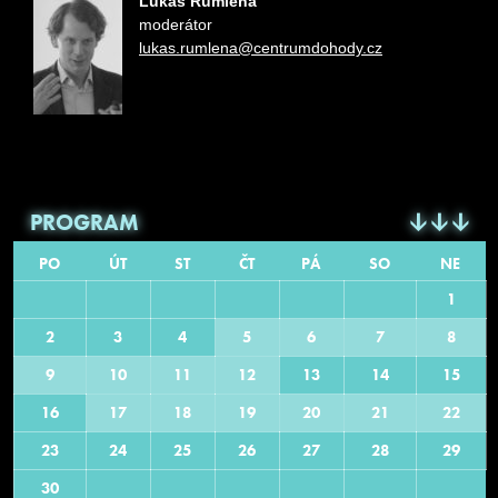
Lukáš Rumlena
moderátor
lukas.rumlena@centrumdohody.cz
PROGRAM
PO
ÚT
ST
ČT
PÁ
SO
NE
1
2
3
4
5
6
7
8
9
10
11
12
13
14
15
16
17
18
19
20
21
22
23
24
25
26
27
28
29
30