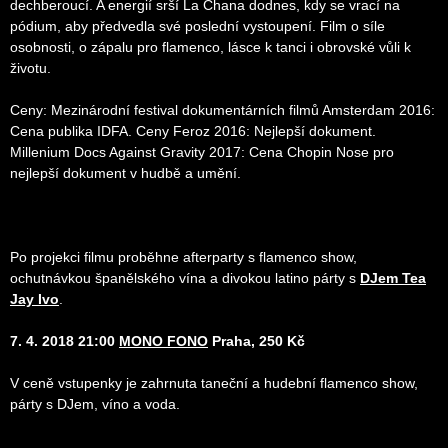
dechberoucí. A energií srší La Chana dodnes, kdy se vrací na
pódium, aby předvedla své poslední vystoupení. Film o síle
osobnosti, o zápalu pro flamenco, lásce k tanci i obrovské vůli k
životu.
Ceny: Mezinárodní festival dokumentárních filmů Amsterdam 2016:
Cena publika IDFA. Ceny Feroz 2016: Nejlepší dokument.
Millenium Docs Against Gravity 2017: Cena Chopin Nose pro
nejlepší dokument v hudbě a umění.
Po projekci filmu proběhne afterparty s flamenco show,
ochutnávkou španělského vína a divokou latino párty s
DJem Tea
Jay Ivo
.
7. 4. 2018 21:00
MONO FONO
Praha, 250 Kč
V ceně vstupenky je zahrnuta taneční a hudební flamenco show,
párty s DJem, víno a voda.