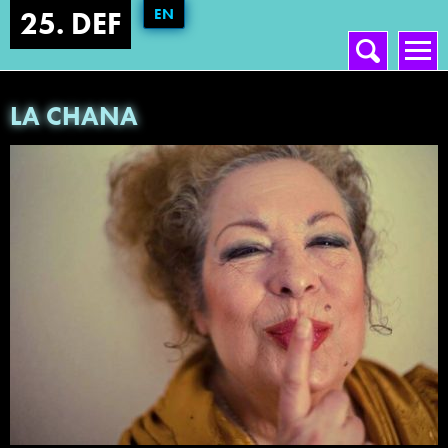
EN
25. DEF
Vyhledávání
Hlavní menu
LA CHANA