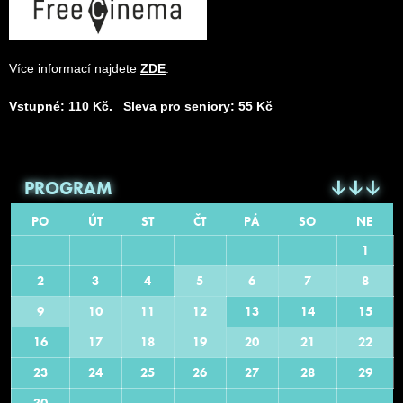
Více informací najdete
ZDE
.
Vstupné: 110 Kč. Sleva pro seniory: 55 Kč
PROGRAM
PO
ÚT
ST
ČT
PÁ
SO
NE
1
2
3
4
5
6
7
8
9
10
11
12
13
14
15
16
17
18
19
20
21
22
23
24
25
26
27
28
29